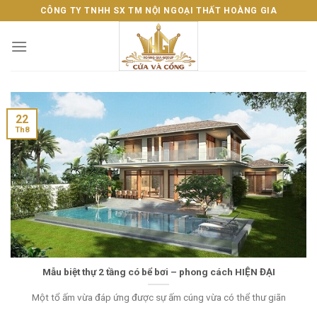
Skip
CÔNG TY TNHH SX TM NỘI NGOẠI THẤT HOÀNG GIA
to
content
22
Th8
Mẫu biệt thự 2 tầng có bể bơi – phong cách HIỆN ĐẠI
Một tổ ấm vừa đáp ứng được sự ấm cúng vừa có thể thư giãn