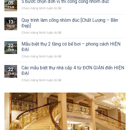
5 bước chọn đơn vị thi công cổng nhôm đúc
05
cổng
nhất
Th8
ở
Chức năng bình luận bị tắt
nhôm
5
đúc
bước
Quy trình làm cổng nhôm đúc [Chất Lượng – Bền
nguyên
13
chọn
khối
Đẹp]
Th12
đơn
và
ở
Chức năng bình luận bị tắt
vị
sắt
Quy
thi
mỹ
trình
công
Mẫu biệt thự 2 tầng có bể bơi – phong cách HIỆN
thuật
22
làm
cổng
ĐẠI
Th8
cổng
nhôm
ở
Chức năng bình luận bị tắt
nhôm
đúc
Mẫu
đúc
biệt
Các mẫu biệt thự nhà cấp 4 từ ĐƠN GIẢN đến HIỆN
[Chất
22
thự
Lượng
ĐẠI
Th8
2
–
ở
Chức năng bình luận bị tắt
tầng
Bền
Các
có
Đẹp]
mẫu
bể
biệt
bơi
thự
–
nhà
phong
cấp
cách
4
HIỆN
từ
ĐẠI
ĐƠN
GIẢN