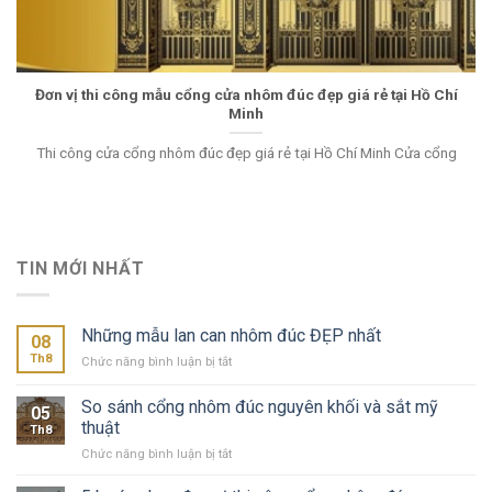
Đơn vị thi công mẫu cổng cửa nhôm đúc đẹp giá rẻ tại Hồ Chí
Minh
Thi công cửa cổng nhôm đúc đẹp giá rẻ tại Hồ Chí Minh Cửa cổng
TIN MỚI NHẤT
Những mẫu lan can nhôm đúc ĐẸP nhất
08
Th8
ở
Chức năng bình luận bị tắt
Những
mẫu
So sánh cổng nhôm đúc nguyên khối và sắt mỹ
05
lan
thuật
Th8
can
ở
Chức năng bình luận bị tắt
nhôm
So
đúc
sánh
ĐẸP