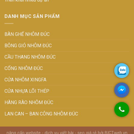
DANH MỤC SẢN PHẨM
BÀN GHẾ NHÔM ĐÚC
BÔNG GIÓ NHÔM ĐÚC
CẦU THANG NHÔM ĐÚC
CỔNG NHÔM ĐÚC
CỬA NHÔM XINGFA
CỬA NHỰA LÕI THÉP
HÀNG RÀO NHÔM ĐÚC
LAN CAN – BAN CÔNG NHÔM ĐÚC
nâng cấp website
-
dịch vụ viết bài
-
seo giá rẻ
bởi
BICTweb.vn