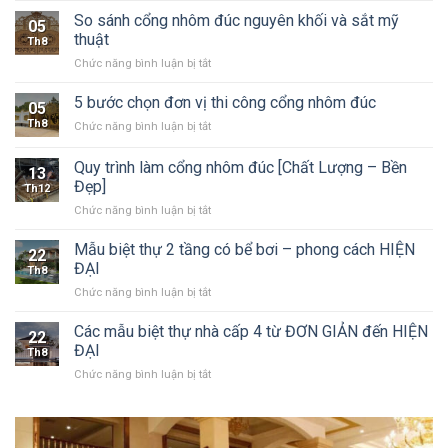
mẫu
So sánh cổng nhôm đúc nguyên khối và sắt mỹ
05
lan
thuật
Th8
can
ở
Chức năng bình luận bị tắt
nhôm
So
đúc
sánh
ĐẸP
5 bước chọn đơn vị thi công cổng nhôm đúc
05
cổng
nhất
Th8
ở
Chức năng bình luận bị tắt
nhôm
5
đúc
bước
Quy trình làm cổng nhôm đúc [Chất Lượng – Bền
nguyên
13
chọn
khối
Đẹp]
Th12
đơn
và
ở
Chức năng bình luận bị tắt
vị
sắt
Quy
thi
mỹ
trình
công
Mẫu biệt thự 2 tầng có bể bơi – phong cách HIỆN
thuật
22
làm
cổng
ĐẠI
Th8
cổng
nhôm
ở
Chức năng bình luận bị tắt
nhôm
đúc
Mẫu
đúc
biệt
Các mẫu biệt thự nhà cấp 4 từ ĐƠN GIẢN đến HIỆN
[Chất
22
thự
Lượng
ĐẠI
Th8
2
–
ở
Chức năng bình luận bị tắt
tầng
Bền
Các
có
Đẹp]
mẫu
bể
biệt
bơi
thự
–