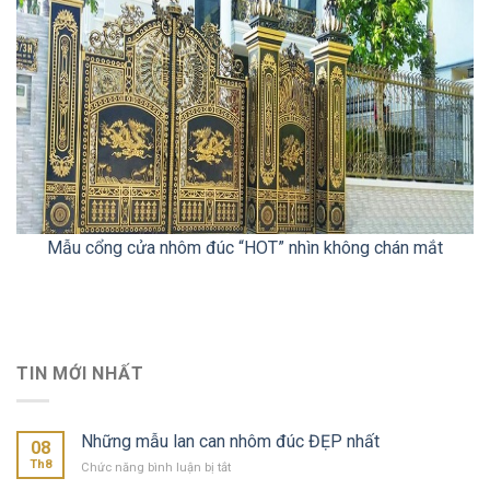
Mẫu cổng cửa nhôm đúc “HOT” nhìn không chán mắt
TIN MỚI NHẤT
Những mẫu lan can nhôm đúc ĐẸP nhất
08
Th8
ở
Chức năng bình luận bị tắt
Những