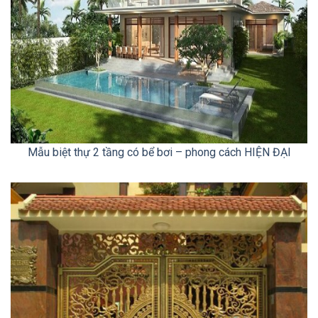
Mẫu biệt thự 2 tầng có bể bơi – phong cách HIỆN ĐẠI