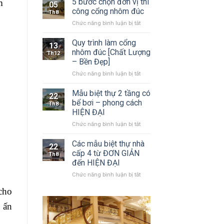
5 bước chọn đơn vị thi
m
05
cổng
công cổng nhôm đúc
Th8
nhôm
ở
Chức năng bình luận bị tắt
đúc
5
nguyên
bước
Quy trình làm cổng
khối
13
chọn
và
nhôm đúc [Chất Lượng
Th12
đơn
sắt
– Bền Đẹp]
vị
mỹ
ở
Chức năng bình luận bị tắt
thi
thuật
Quy
công
trình
cổng
Mẫu biệt thự 2 tầng có
22
làm
nhôm
bể bơi – phong cách
Th8
cổng
đúc
HIỆN ĐẠI
nhôm
ở
Chức năng bình luận bị tắt
đúc
Mẫu
[Chất
biệt
Lượng
Các mẫu biệt thự nhà
22
thự
–
cấp 4 từ ĐƠN GIẢN
Th8
2
Bền
đến HIỆN ĐẠI
tầng
Đẹp]
ở
Chức năng bình luận bị tắt
có
Các
bể
cho
mẫu
bơi
biệt
–
 ấn
thự
phong
nhà
cách