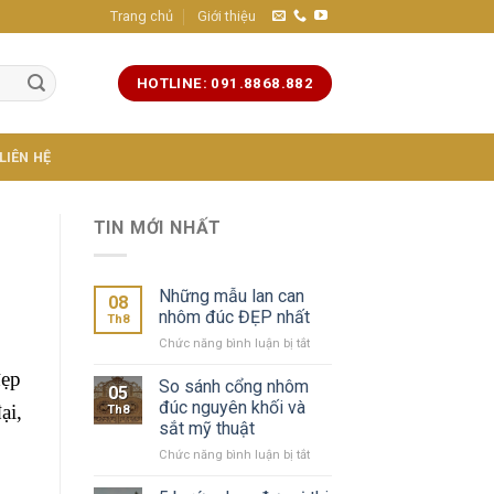
Trang chủ
Giới thiệu
HOTLINE: 091.8868.882
LIÊN HỆ
TIN MỚI NHẤT
Những mẫu lan can
08
nhôm đúc ĐẸP nhất
Th8
ở
Chức năng bình luận bị tắt
Những
ẹp
mẫu
So sánh cổng nhôm
05
lan
đúc nguyên khối và
ại,
Th8
can
sắt mỹ thuật
nhôm
ở
Chức năng bình luận bị tắt
đúc
So
ĐẸP
sánh
nhất