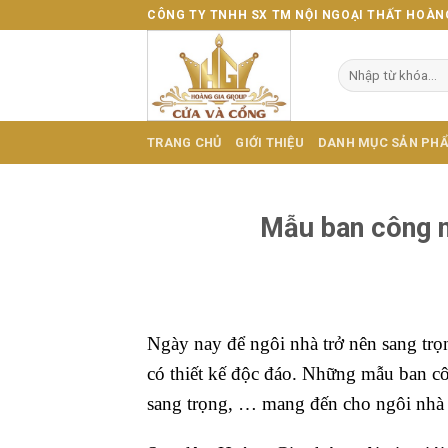
Skip
CÔNG TY TNHH SX TM NỘI NGOẠI THẤT HOÀN
to
content
Tìm
kiếm:
TRANG CHỦ
GIỚI THIỆU
DANH MỤC SẢN PH
Mẫu ban công n
Ngày nay để ngôi nhà trở nên sang tr
có thiết kế độc đáo. Những mẫu ban công
sang trọng, … mang đến cho ngôi nhà t