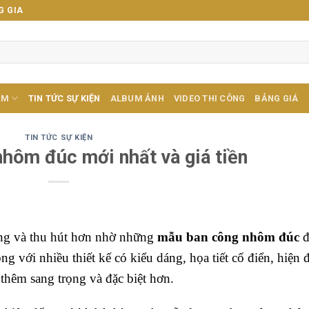
G GIA
ẨM
TIN TỨC SỰ KIỆN
ALBUM ẢNH
VIDEO THI CÔNG
BẢNG GIÁ
TIN TỨC SỰ KIỆN
hôm đúc mới nhất và giá tiền
ọng và thu hút hơn nhờ những
mẫu ban công nhôm đúc
đ
 với nhiều thiết kế có kiểu dáng, họa tiết cổ điển, hiện đ
hêm sang trọng và đặc biệt hơn.