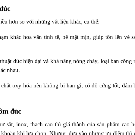
 đúc
iều hơn so với những vật liệu khác, cụ thể:
ạm khắc hoa văn tinh tế, bề mặt mịn, giúp tôn lên vẻ s
uật đúc hiện đại và khả năng nóng chảy, loại ban công 
hác nhau.
chất oxy hóa nên không bị han gỉ, có độ cứng tốt, đảm 
hôm đúc
ư sắt, inox, thach cao thì giá thành của sản phẩm cao h
 khoăn khi lựa chọn. Nhưng, dựa vào những ưu điểm thì 