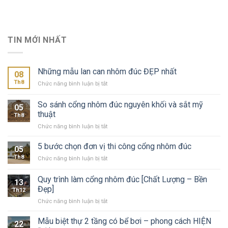
TIN MỚI NHẤT
Những mẫu lan can nhôm đúc ĐẸP nhất
08
Th8
ở
Chức năng bình luận bị tắt
Những
mẫu
So sánh cổng nhôm đúc nguyên khối và sắt mỹ
05
lan
thuật
Th8
can
ở
Chức năng bình luận bị tắt
nhôm
So
đúc
sánh
ĐẸP
5 bước chọn đơn vị thi công cổng nhôm đúc
05
cổng
nhất
Th8
ở
Chức năng bình luận bị tắt
nhôm
5
đúc
bước
Quy trình làm cổng nhôm đúc [Chất Lượng – Bền
nguyên
13
chọn
khối
Đẹp]
Th12
đơn
và
ở
Chức năng bình luận bị tắt
vị
sắt
Quy
thi
mỹ
trình
công
Mẫu biệt thự 2 tầng có bể bơi – phong cách HIỆN
thuật
22
làm
cổng