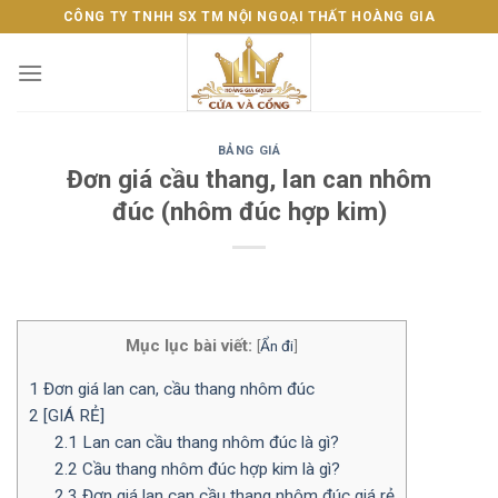
Skip
CÔNG TY TNHH SX TM NỘI NGOẠI THẤT HOÀNG GIA
to
content
BẢNG GIÁ
Đơn giá cầu thang, lan can nhôm
đúc (nhôm đúc hợp kim)
Mục lục bài viết:
[
Ẩn đi
]
1
Đơn giá lan can, cầu thang nhôm đúc
2
[GIÁ RẺ]
2.1
Lan can cầu thang nhôm đúc là gì?
2.2
Cầu thang nhôm đúc hợp kim là gì?
2.3
Đơn giá lan can cầu thang nhôm đúc giá rẻ