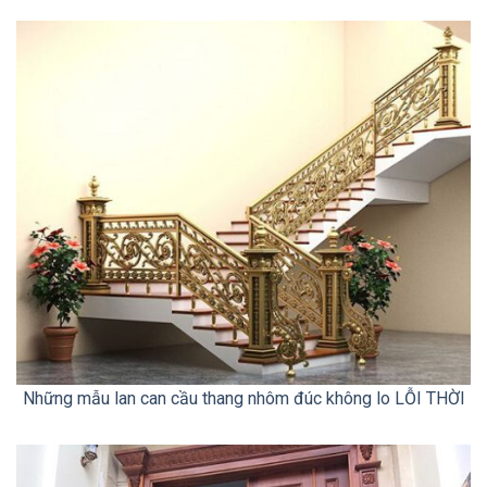
Những mẫu lan can cầu thang nhôm đúc không lo LỖI THỜI