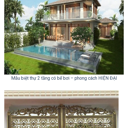
Mẫu biệt thự 2 tầng có bể bơi – phong cách HIỆN ĐẠI