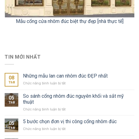
Mẫu cổng cửa nhôm đúc biệt thự đẹp [nhà thực tế]
TIN MỚI NHẤT
Những mẫu lan can nhôm đúc ĐẸP nhất
08
Th8
ở
Chức năng bình luận bị tắt
Những
mẫu
So sánh cổng nhôm đúc nguyên khối và sắt mỹ
05
lan
thuật
Th8
can
ở
Chức năng bình luận bị tắt
nhôm
So
đúc
sánh
ĐẸP
5 bước chọn đơn vị thi công cổng nhôm đúc
05
cổng
nhất
Th8
ở
Chức năng bình luận bị tắt
nhôm
5
đúc