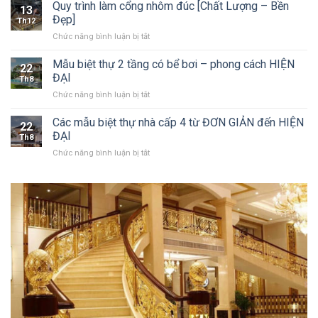
bước
Quy trình làm cổng nhôm đúc [Chất Lượng – Bền
nguyên
13
chọn
khối
Đẹp]
Th12
đơn
và
ở
Chức năng bình luận bị tắt
vị
sắt
Quy
thi
mỹ
trình
công
Mẫu biệt thự 2 tầng có bể bơi – phong cách HIỆN
thuật
22
làm
cổng
ĐẠI
Th8
cổng
nhôm
ở
Chức năng bình luận bị tắt
nhôm
đúc
Mẫu
đúc
biệt
Các mẫu biệt thự nhà cấp 4 từ ĐƠN GIẢN đến HIỆN
[Chất
22
thự
Lượng
ĐẠI
Th8
2
–
ở
Chức năng bình luận bị tắt
tầng
Bền
Các
có
Đẹp]
mẫu
bể
biệt
bơi
thự
–
nhà
phong
cấp
cách
4
HIỆN
từ
ĐẠI
ĐƠN
GIẢN
đến
HIỆN
ĐẠI