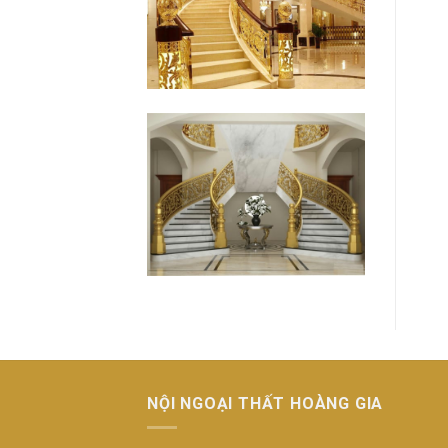
cấp
HIỆN
4
ĐẠI
từ
ĐƠN
GIẢN
đến
HIỆN
ĐẠI
NỘI NGOẠI THẤT HOÀNG GIA