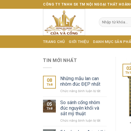
Skip
CÔNG TY TNHH SX TM NỘI NGOẠI THẤT HOÀN
to
content
Tìm
kiếm:
TRANG CHỦ
GIỚI THIỆU
DANH MỤC SẢN PH
TIN MỚI NHẤT
0
Th1
Những mẫu lan can
08
nhôm đúc ĐẸP nhất
Th8
ở
Chức năng bình luận bị tắt
Những
mẫu
So sánh cổng nhôm
05
lan
đúc nguyên khối và
Th8
can
sắt mỹ thuật
nhôm
ở
Chức năng bình luận bị tắt
đúc
So
ĐẸP
sánh
nhất