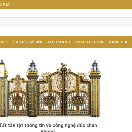
G GIA
ẨM
TIN TỨC SỰ KIỆN
ALBUM ẢNH
VIDEO THI CÔNG
BẢNG GIÁ
2
1
Tất tần tật thông tin về công nghệ đúc chân
không