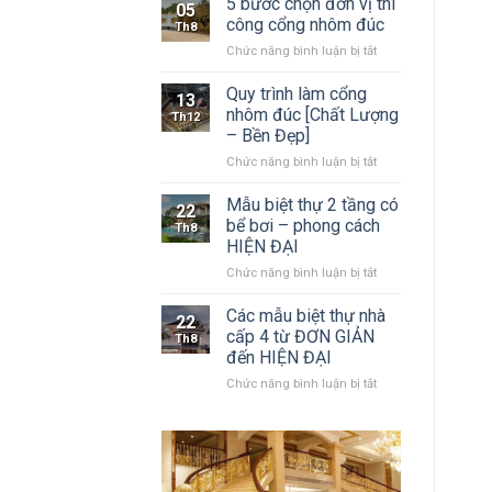
5 bước chọn đơn vị thi
05
cổng
công cổng nhôm đúc
Th8
nhôm
ở
Chức năng bình luận bị tắt
đúc
5
nguyên
bước
Quy trình làm cổng
khối
13
chọn
và
nhôm đúc [Chất Lượng
Th12
đơn
sắt
– Bền Đẹp]
vị
mỹ
ở
Chức năng bình luận bị tắt
thi
thuật
Quy
công
trình
cổng
Mẫu biệt thự 2 tầng có
22
làm
nhôm
bể bơi – phong cách
Th8
cổng
đúc
HIỆN ĐẠI
nhôm
ở
Chức năng bình luận bị tắt
đúc
Mẫu
[Chất
biệt
Lượng
Các mẫu biệt thự nhà
22
thự
–
cấp 4 từ ĐƠN GIẢN
Th8
2
Bền
đến HIỆN ĐẠI
tầng
Đẹp]
ở
Chức năng bình luận bị tắt
có
Các
bể
mẫu
bơi
biệt
–
thự
phong
nhà
cách