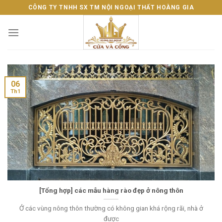
Skip
CÔNG TY TNHH SX TM NỘI NGOẠI THẤT HOÀNG GIA
to
content
06
Th1
[Tổng hợp] các mẫu hàng rào đẹp ở nông thôn
Ở các vùng nông thôn thường có không gian khá rộng rãi, nhà ở
được