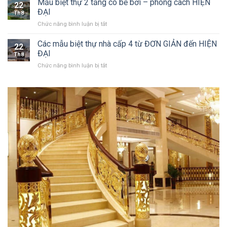
Mẫu biệt thự 2 tầng có bể bơi – phong cách HIỆN
thuật
22
làm
cổng
ĐẠI
Th8
cổng
nhôm
ở
Chức năng bình luận bị tắt
nhôm
đúc
Mẫu
đúc
biệt
Các mẫu biệt thự nhà cấp 4 từ ĐƠN GIẢN đến HIỆN
[Chất
22
thự
Lượng
ĐẠI
Th8
2
–
ở
Chức năng bình luận bị tắt
tầng
Bền
Các
có
Đẹp]
mẫu
bể
biệt
bơi
thự
–
nhà
phong
cấp
cách
4
HIỆN
từ
ĐẠI
ĐƠN
GIẢN
đến
HIỆN
ĐẠI