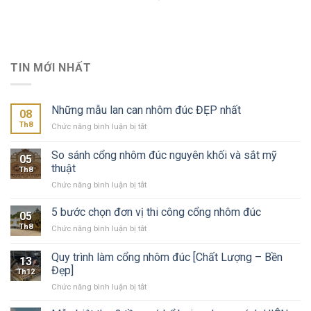
TIN MỚI NHẤT
Những mẫu lan can nhôm đúc ĐẸP nhất
08
Th8
ở
Chức năng bình luận bị tắt
Những
mẫu
So sánh cổng nhôm đúc nguyên khối và sắt mỹ
05
lan
thuật
Th8
can
ở
Chức năng bình luận bị tắt
nhôm
So
đúc
sánh
ĐẸP
5 bước chọn đơn vị thi công cổng nhôm đúc
05
cổng
nhất
Th8
ở
Chức năng bình luận bị tắt
nhôm
5
đúc
bước
Quy trình làm cổng nhôm đúc [Chất Lượng – Bền
nguyên
13
chọn
khối
Đẹp]
Th12
đơn
và
ở
Chức năng bình luận bị tắt
vị
sắt
Quy
thi
mỹ
trình
công